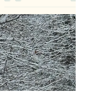
Zwischen Mut und Wirklichkeit
Ein persönlicher Rückblick auf die Tagung
zum Modell 365 Grad: Zwischen Mut, Haltung
und der Realität im Alltag. Wie
Selbstbestimmung, Verantwortung und
Beteiligung praktisch erlebbar werden,
welche Spannungen entstehen und wie
Veränderung Schritt für Schritt gelingt – ein
Einblick aus meiner Perspektive als
Genesungsbegleiterin EX-IN.