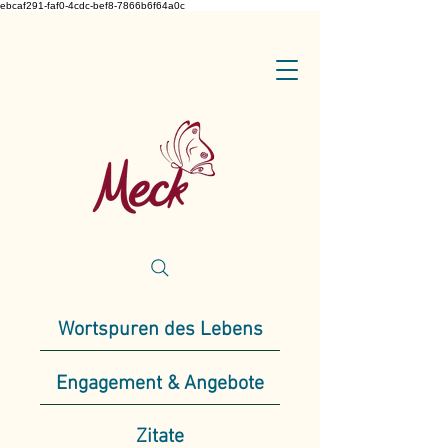
ebcaf291-faf0-4cdc-bef8-7866b6f64a0c
Wortspuren des Lebens
Engagement & Angebote
Zitate