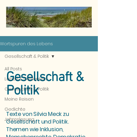
Wortspuren des Lebens
Gesellschaft & Politik
All Posts
Gesellschaft &
Leben & Gedanken
Politik
Gesellschaft & Politik
Meine Reisen
Gedichte
Texte von Silvia Meck zu
Jahreslosung
Gesellschaft und Politik.
Themen wie Inklusion,
Menschenrechte, Demokratie