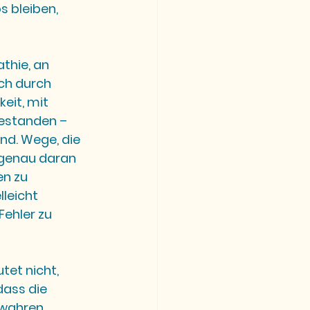
 bleiben, 
hie, an 
ich durch 
eit, mit 
estanden – 
nd. Wege, die 
 genau daran 
en zu 
leicht 
ehler zu 
tet nicht, 
ass die 
wahren.