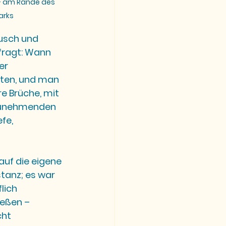
 - am Rande des 
arks
usch und 
fragt: Wann 
er 
ten, und man 
re Brüche, mit 
zunehmenden 
fe, 
auf die eigene 
tanz; es war 
lich 
eßen – 
ht 