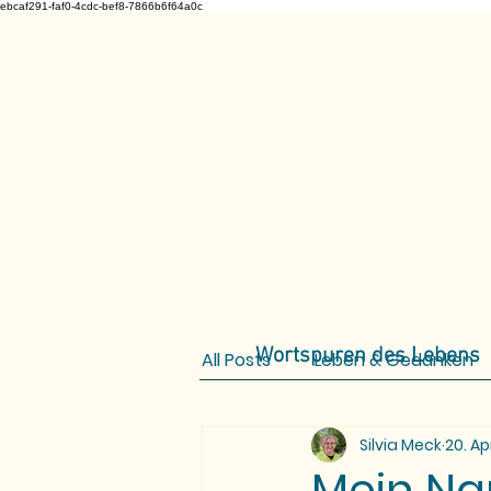
ebcaf291-faf0-4cdc-bef8-7866b6f64a0c
Wortspuren des Lebens
All Posts
Leben & Gedanken
Silvia Meck
20. Ap
Mein Na