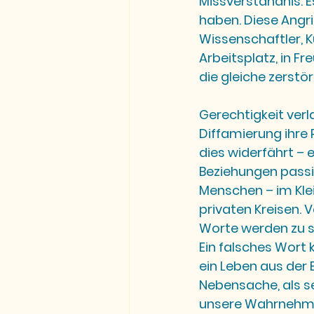
Missverständnis. E
haben. Diese Angrif
Wissenschaftler, 
Arbeitsplatz, in F
die gleiche zerstör
Gerechtigkeit verl
Diffamierung ihre 
dies widerfährt – 
Beziehungen passie
Menschen – im Klei
privaten Kreisen. 
Worte werden zu s
Ein falsches Wort 
ein Leben aus der B
Nebensache, als se
unsere Wahrnehmun