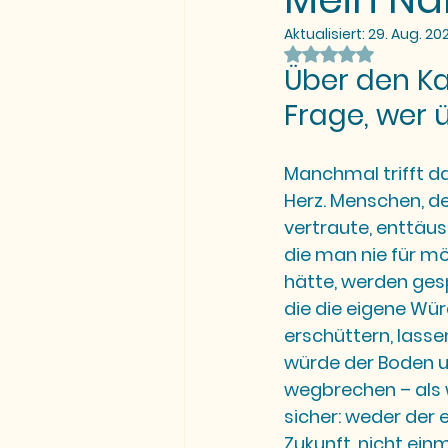
Aktualisiert:
29. Aug. 20
Mit NaN von 5 St
Über den Ka
Frage, wer 
Manchmal trifft da
Herz.
 Menschen, d
vertraute, enttäus
die man nie für mö
hätte, werden gesp
die die eigene Wür
erschüttern, lassen
würde der Boden u
wegbrechen – als 
sicher: weder der e
Zukunft, nicht einm