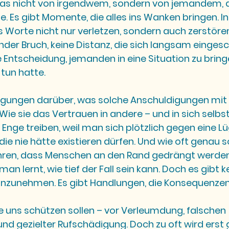
 das nicht von irgendwem, sondern von jemandem,
te. Es gibt Momente, die alles ins Wanken bringen. 
 Worte nicht nur verletzen, sondern auch zerstören
nder Bruch, keine Distanz, die sich langsam eingesch
Entscheidung, jemanden in eine Situation zu bringe
 tun hatte.
rlegungen darüber, was solche Anschuldigungen mi
Wie sie das Vertrauen in andere – und in sich selbst
e Enge treiben, weil man sich plötzlich gegen eine Lü
die nie hätte existieren dürfen. Und wie oft genau s
en, dass Menschen an den Rand gedrängt werden. 
an lernt, wie tief der Fall sein kann. Doch es gibt k
nzunehmen. Es gibt Handlungen, die Konsequenzen
ie uns schützen sollen – vor Verleumdung, falschen 
d gezielter Rufschädigung. Doch zu oft wird erst 