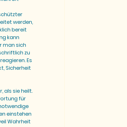
schützter 
eitet werden, 
lich bereit 
ng kann 
r man sich 
hriftlich zu 
reagieren. Es 
, Sicherheit 
als sie heilt. 
ortung für 
 notwendige 
en einstehen 
eil Wahrheit 