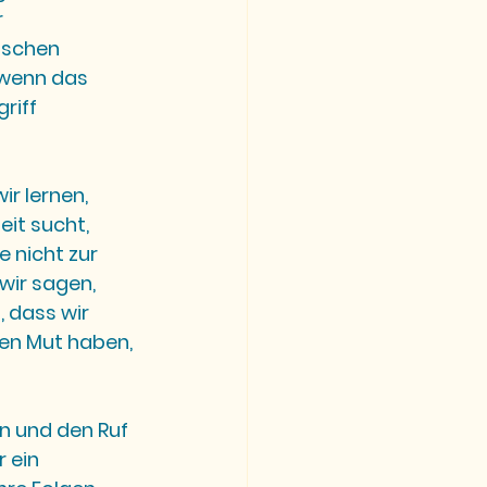
 
nschen 
 wenn das 
riff 
r lernen, 
it sucht, 
 nicht zur 
wir sagen, 
, dass wir 
en Mut haben, 
n und den Ruf 
 ein 