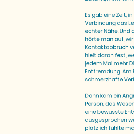
Es gab eine Zeit, in
Verbindung das Le
echter Nähe. Und d
hörte man auf, wir
Kontaktabbruch ve
hielt daran fest, w
jedem Mal mehr D
Entfremdung. Am En
schmerzhafte Verl
Dann kam ein Angrif
Person, das Wesen,
eine bewusste Ents
ausgesprochen wur
plötzlich fühlte m