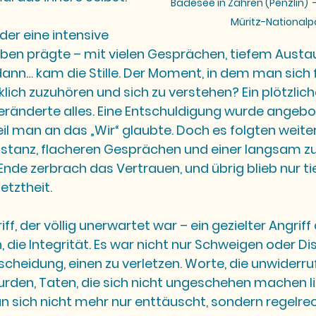
Badesee in Zahren (Penzlin) 
Müritz-Nationalp
 der eine intensive 
ben prägte – mit vielen Gesprächen, tiefem Austa
ann… kam die Stille. Der Moment, in dem man sich 
klich zuzuhören und sich zu verstehen? Ein plötzlich
ränderte alles. Eine Entschuldigung wurde angebo
eil man an das „Wir“ glaubte. Doch es folgten weite
istanz, flacheren Gesprächen und einer langsam 
de zerbrach das Vertrauen, und übrig blieb nur tie
etztheit.
f, der völlig unerwartet war – ein gezielter Angriff 
 die Integrität. Es war nicht nur Schweigen oder Dis
cheidung, einen zu verletzen. Worte, die unwiderruf
den, Taten, die sich nicht ungeschehen machen li
an sich nicht mehr nur enttäuscht, sondern regelrec