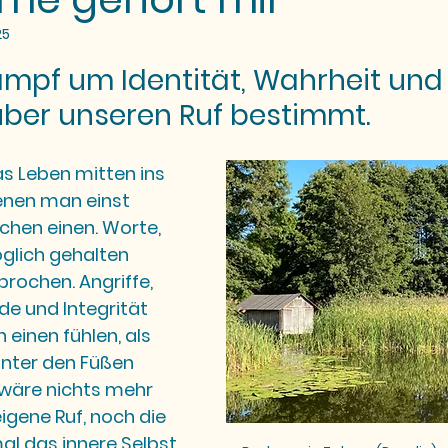
25
ernen bewertet.
mpf um Identität, Wahrheit und 
über unseren Ruf bestimmt.
s Leben mitten ins 
enen man einst 
chen einen. Worte, 
glich gehalten 
rochen. Angriffe, 
de und Integrität 
 einen fühlen, als 
nter den Füßen 
wäre nichts mehr 
igene Ruf, noch die 
al das innere Selbst.