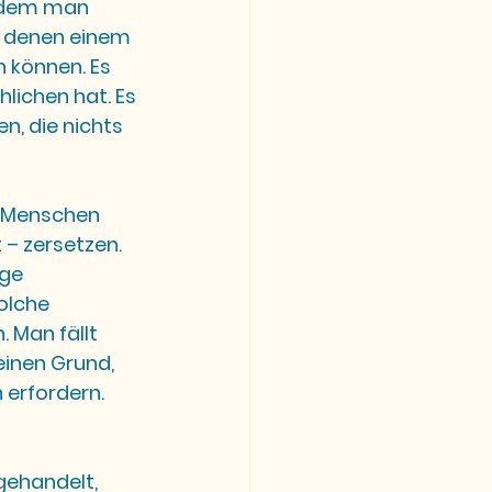
 dem man 
In denen einem 
 können. Es 
lichen hat. Es 
n, die nichts 
t Menschen 
 – zersetzen. 
ge 
olche 
Man fällt 
einen Grund, 
 erfordern.
gehandelt, 