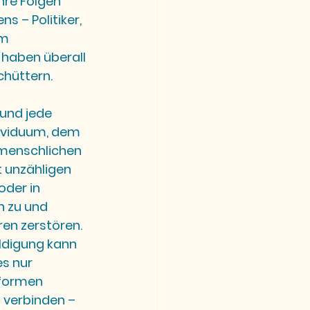
hre Folgen 
s – Politiker, 
m 
 haben überall 
chüttern.
und jede 
dividuum, dem 
nmenschlichen 
t unzähligen 
oder in 
h zu und 
en zerstören. 
ldigung kann 
s nur 
 formen 
 verbinden – 