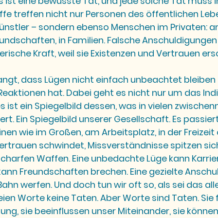
s ist eine bewusste Tat, und jede solche Tat muss i
fe treffen nicht nur Personen des öffentlichen Leben
Künstler – sondern ebenso Menschen im Privaten: a
reundschaften, in Familien. Falsche Anschuldigungen
erische Kraft, weil sie Existenzen und Vertrauen ers
angt, dass Lügen nicht einfach unbeachtet bleiben 
Reaktionen hat. Dabei geht es nicht nur um das In
es ist ein Spiegelbild dessen, was in vielen zwische
rt. Ein Spiegelbild unserer Gesellschaft. Es passier
nen wie im Großen, am Arbeitsplatz, in der Freizeit 
Vertrauen schwindet, Missverständnisse spitzen sic
charfen Waffen. Eine unbedachte Lüge kann Karrier
kann Freundschaften brechen. Eine gezielte Anschu
ahn werfen. Und doch tun wir oft so, als sei das alle
ien Worte keine Taten. Aber Worte sind Taten. Sie
g, sie beeinflussen unser Miteinander, sie können