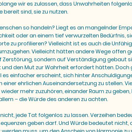
olange wir es zulassen, dass Unwahrheiten folgenlos
e bereit sind, sie zu nutzen.
schen so handeln? Liegt es an mangelnder Empat
chkeit oder an einem tief verwurzelten Bedürfnis, s
 zu profilieren? Vielleicht ist es auch die Unfähigk
 umzugehen. Vielleicht hätten andere Wege offen g
f Zerstörung, sondern auf Verständigung gebaut si
it und den Mut zur Wahrheit erfordert hätten. Doch
il es einfacher erscheint, sich hinter Anschuldigung
h einer ehrlichen Auseinandersetzung zu stellen. Viel
 wieder mehr zuzuhören, einander Raum zu geben, F
 allem – die Würde des anderen zu achten.
icht, jede Tat folgenlos zu lassen. Verzeihen bedeu
sequenzen geben darf. Und Würde bedeutet nicht, d
t werden muss, um den Anschein von Harmonie zu 