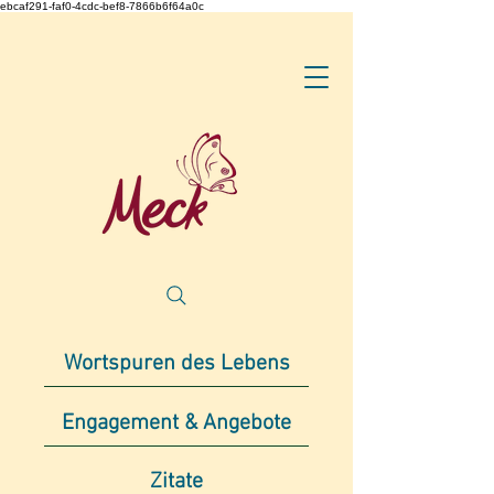
ebcaf291-faf0-4cdc-bef8-7866b6f64a0c
Wortspuren des Lebens
Engagement & Angebote
Zitate