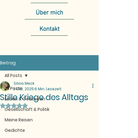
Über mich
Kontakt
Beitrag
All Posts
Silvia Meck
All Posts
1. Okt. 2025
6 Min. Lesezeit
Stille Kriege des Alltags
Leben & Gedanken
Mit NaN von 5 Sternen bewertet.
Gesellschaft & Politik
Meine Reisen
Gedichte