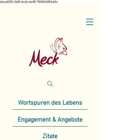
ebcaf291-faf0-4cdc-bef8-7866b6f64a0c
Wortspuren des Lebens
Engagement & Angebote
Zitate