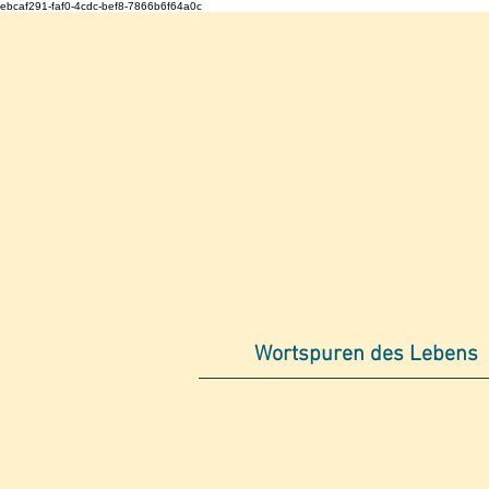
ebcaf291-faf0-4cdc-bef8-7866b6f64a0c
Wortspuren des Lebens