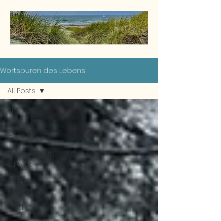
Wortspuren des Lebens
All Posts
All Posts
Leben &
Gedanken
Gesellschaft
& Politik
Meine
Reisen
Gedichte