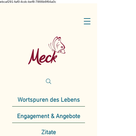
ebcaf291-faf0-4cdc-bef8-7866b6f64a0c
Wortspuren des Lebens
Engagement & Angebote
Zitate