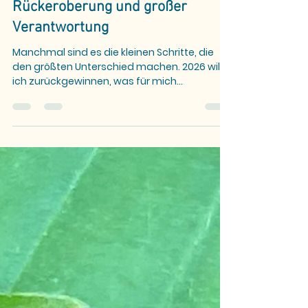
Silvia Meck
1. Jan.
4 Min. Lesezeit
Leben & Gedanken
2026 – Ein Jahr der kleinen
Rückeroberung und großer
Verantwortung
Manchmal sind es die kleinen Schritte, die
den größten Unterschied machen. 2026 will
ich zurückgewinnen, was für mich
bedeutsam ist – und Verantwortung
übernehmen, damit Gesellschaft, Haltung
und Rechte Hand in Hand gehen.