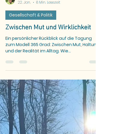
Silvia Meck
22. Jan.
8 Min. Lesezeit
Gesellschaft & Politik
Zwischen Mut und Wirklichkeit
Ein persönlicher Rückblick auf die Tagung
zum Modell 365 Grad: Zwischen Mut, Haltung
und der Realität im Alltag. Wie
Selbstbestimmung, Verantwortung und
Beteiligung praktisch erlebbar werden,
welche Spannungen entstehen und wie
Veränderung Schritt für Schritt gelingt – ein
Einblick aus meiner Perspektive als
Genesungsbegleiterin EX-IN.