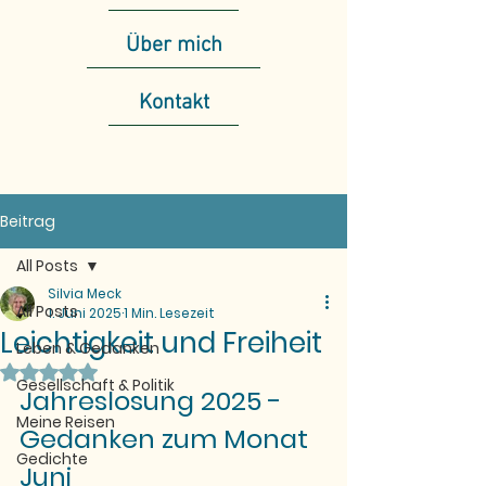
Über mich
Kontakt
Beitrag
All Posts
Silvia Meck
All Posts
1. Juni 2025
1 Min. Lesezeit
Leichtigkeit und Freiheit
Leben & Gedanken
Mit NaN von 5 Sternen bewertet.
Gesellschaft & Politik
Jahreslosung 2025 - 
Meine Reisen
Gedanken zum Monat 
Gedichte
Juni