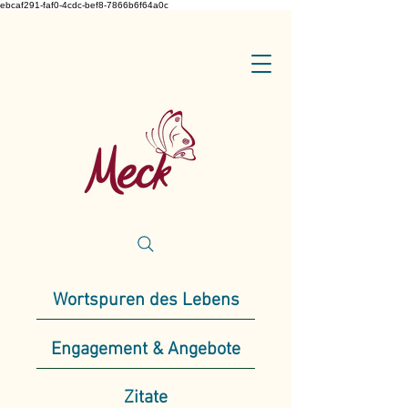
ebcaf291-faf0-4cdc-bef8-7866b6f64a0c
Wortspuren des Lebens
Engagement & Angebote
Zitate