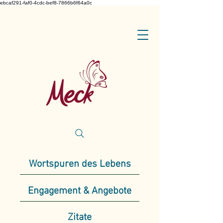
ebcaf291-faf0-4cdc-bef8-7866b6f64a0c
Wortspuren des Lebens
Engagement & Angebote
Zitate