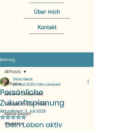
Über mich
Kontakt
Beitrag
All Posts
Silvia Meck
All Posts
30. Mai 2025
2 Min. Lesezeit
Persönliche
Leben & Gedanken
Zukunftsplanung
Gesellschaft & Politik
Aktualisiert:
3. Juli 2025
Meine Reisen
Mit NaN von 5 Sternen bewertet.
Dein Leben aktiv 
Gedichte