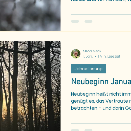
dem, was ich eigentlich fr
mehr – nur meine Schritte
fragt, ist das, was ich mir s
nicht laut, ich will nicht st
Schweigen zu hören. Ein H
Hoffen, die Tür ist nicht z
Silvia Meck
1. Jan.
1 Min. Lesezeit
Jahreslosung
Neubeginn Janua
Neubeginn heißt nicht imm
genügt es, das Vertraute
betrachten – und darin G
entdecken.