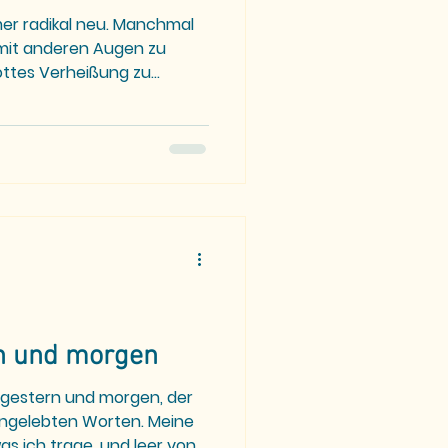
er radikal neu. Manchmal
 mit anderen Augen zu
ottes Verheißung zu
n und morgen
n gestern und morgen, der
 ungelebten Worten. Meine
as ich trage, und leer von