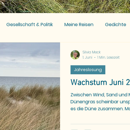
Gesellschaft & Politik
Meine Reisen
Gedichte
Silvia Meck
1. Juni
1 Min. Lesezeit
Jahreslosung
Wachstum Juni 
Zwischen Wind, Sand und 
Dünengras scheinbar unsp
es die Düne zusammen. Manches Wachstum ist
ähnlich: kaum sichtbar, of
großer Bedeutung. Was ist in den letzten Monaten in
dir gewachsen – ganz lei