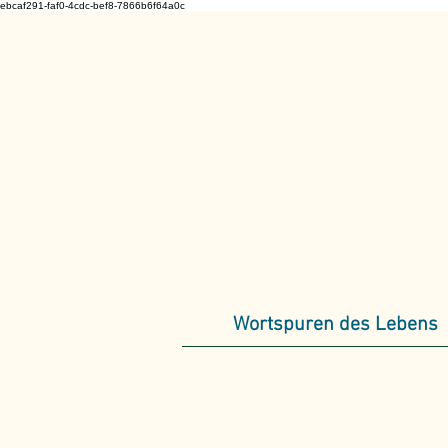
ebcaf291-faf0-4cdc-bef8-7866b6f64a0c
Wortspuren des Lebens