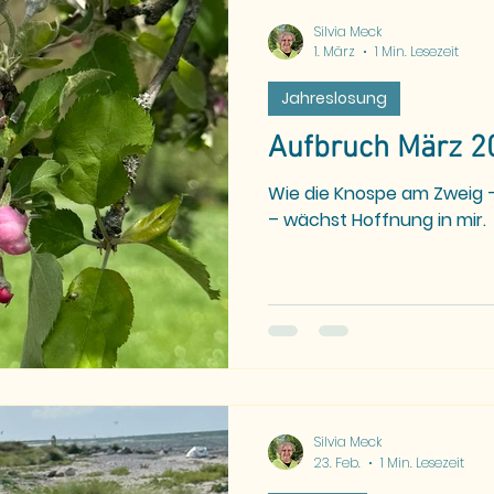
Silvia Meck
1. März
1 Min. Lesezeit
Jahreslosung
Aufbruch März 2
Wie die Knospe am Zweig – 
– wächst Hoffnung in mir.
Silvia Meck
23. Feb.
1 Min. Lesezeit