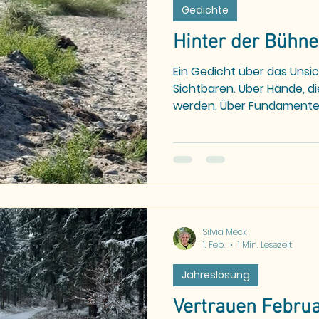
Gedichte
Hinter der Bühne
Ein Gedicht über das Unsi
Sichtbaren. Über Hände, d
werden. Über Fundamente,
– und stärker sind als jede
Silvia Meck
1. Feb.
1 Min. Lesezeit
Jahreslosung
Vertrauen Febru