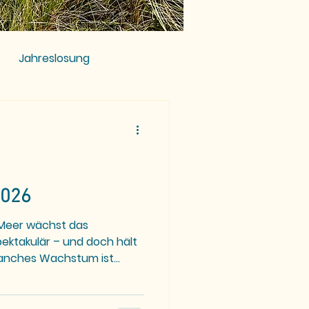
Jahreslosung
2026
Meer wächst das
ektakulär – und doch hält
t unbemerkt, aber von
se und dennoch tragend?