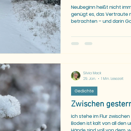
Neubeginn heißt nicht imm
genügt es, das Vertraute
betrachten – und darin G
entdecken.
Silvia Meck
29. Jan.
1 Min. Lesezeit
Gedichte
Zwischen gester
Ich stehe im Flur zwische
Boden ist kalt von all den
Hände sind voll von dem, w