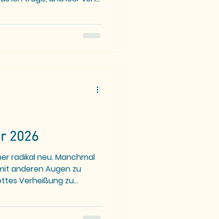
age. Ich zähle keine Türen
. Was bleibt, wenn niemand
elbst erbitte. Ich klopfe
ören, ich lerne nur leise, das
aken an der Wand für mein
u, aber auch nicht offen.
r 2026
er radikal neu. Manchmal
 mit anderen Augen zu
ottes Verheißung zu