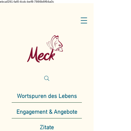
ebcaf291-faf0-4cdc-bef8-7866b6f64a0c
Wortspuren des Lebens
Engagement & Angebote
Zitate