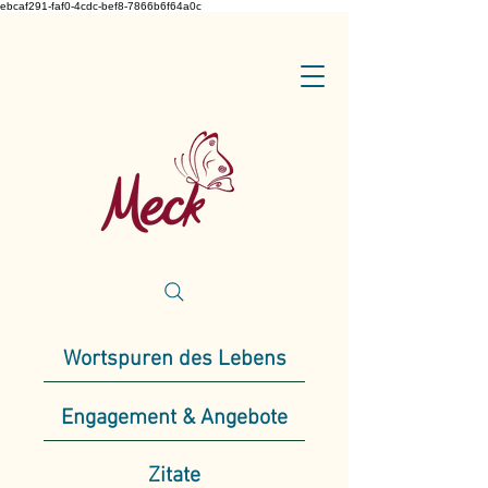
ebcaf291-faf0-4cdc-bef8-7866b6f64a0c
Wortspuren des Lebens
Engagement & Angebote
Zitate