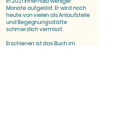
in 2021 innerhalb weniger
Monate aufgelöst. Er wird noch
heute von vielen als Anlaufstelle
und Begegnungsstätte
schmerzlich vermisst.
Erschienen ist das Buch im
Psychiatrieverlag unter der
ISBN
978 -3 96605 - 076 - 0
Kaufen
IÜber den Button gelangt ihr zum
Psychiatrieverlag,
Das Buch ist auch in anderen
gängigen Buchhandlungen
erhältlich.
Ich freue mich über eine Spende