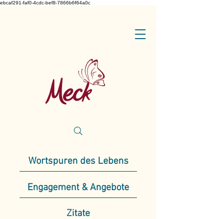
ebcaf291-faf0-4cdc-bef8-7866b6f64a0c
Wortspuren des Lebens
Engagement & Angebote
Zitate