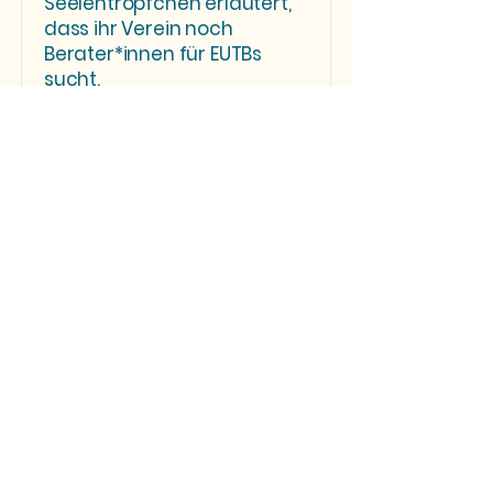
Seelentröpfchen erläutert,
dass ihr Verein noch
Berater*innen für EUTBs
sucht.
Kobinet-Nachrichten
21. August 2018
Zum Artikel
Silvia Mayer hat in der Pfalz
einiges bewegt.
Inklusionsbotschafterin in