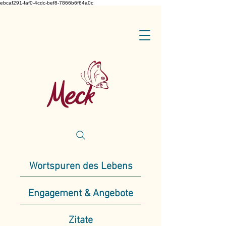
ebcaf291-faf0-4cdc-bef8-7866b6f64a0c
Wortspuren des Lebens
Engagement & Angebote
Zitate