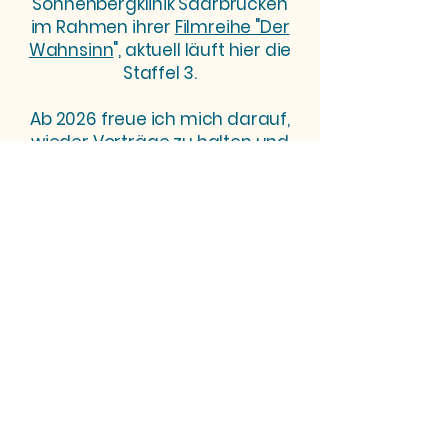
Sonnenbergklinik Saarbrücken
im Rahmen ihrer
Filmreihe "Der
Wahnsinn
", aktuell läuft hier die
Staffel 3.
Ab 2026 freue ich mich darauf,
wieder Vorträge zu halten und
Podiumsdiskussionen
mitzugestalten.
Ich freue mich über eine Spende
für meine Arbeit.
Copyright © Silvia Meck 2025