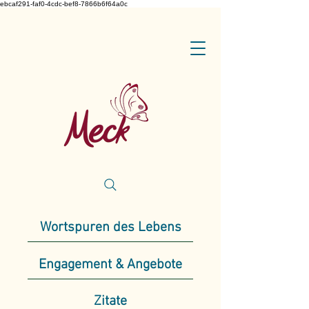
ebcaf291-faf0-4cdc-bef8-7866b6f64a0c
Wortspuren des Lebens
Engagement & Angebote
Zitate