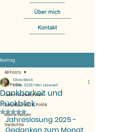
Über mich
Kontakt
Beitrag
All Posts
Silvia Meck
All Posts
1. Dez. 2025
1 Min. Lesezeit
Dankbarkeit und
Leben & Gedanken
Rückblick
Gesellschaft & Politik
Mit NaN von 5 Sternen bewertet.
Meine Reisen
Jahreslosung 2025 - 
Gedichte
Gedanken zum Monat 